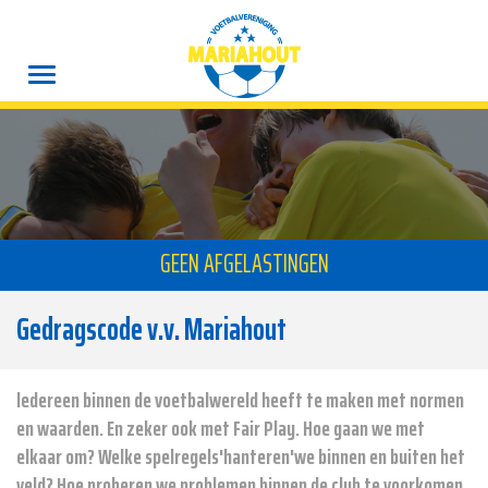
GEEN AFGELASTINGEN
Gedragscode v.v. Mariahout
ledereen binnen de voetbalwereld heeft te maken met normen
en waarden. En zeker ook met Fair Play. Hoe gaan we met
elkaar om? Welke spelregels'hanteren'we binnen en buiten het
veld? Hoe proberen we problemen binnen de club te voorkomen