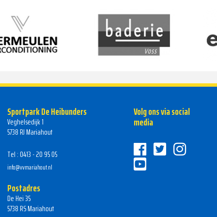
Sportpark De Heibunders
Volg ons via social
media
Veghelsedijk 1
5738 RJ Mariahout
Tel : 0413 - 20 95 05
info@vvmariahout.nl
Postadres
De Hei 35
5738 RS Mariahout