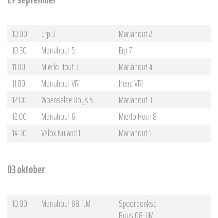
10:00
Erp 3
Mariahout 2
10:30
Mariahout 5
Erp 7
11:00
Mierlo Hout 3
Mariahout 4
11:00
Mariahout VR1
Irene VR1
12:00
Woenselse Boys 5
Mariahout 3
12:00
Mariahout 6
Mierlo Hout 8
14:30
Velox Nuland 1
Mariahout 1
03 oktober
10:00
Mariahout O8-1JM
Spoordonkse
Boys O8-1JM