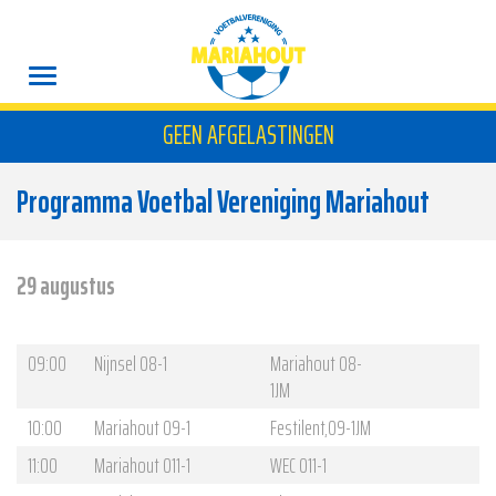
GEEN AFGELASTINGEN
Programma Voetbal Vereniging Mariahout
29 augustus
09:00
Nijnsel O8-1
Mariahout O8-
1JM
10:00
Mariahout O9-1
Festilent,O9-1JM
11:00
Mariahout O11-1
WEC O11-1