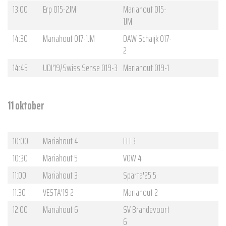
13:00
Erp O15-2JM
Mariahout O15-
1JM
14:30
Mariahout O17-1JM
DAW Schaijk O17-
2
14:45
UDI'19/Swiss Sense O19-3
Mariahout O19-1
11 oktober
10:00
Mariahout 4
ELI 3
10:30
Mariahout 5
VOW 4
11:00
Mariahout 3
Sparta'25 5
11:30
VESTA'19 2
Mariahout 2
12:00
Mariahout 6
SV Brandevoort
6