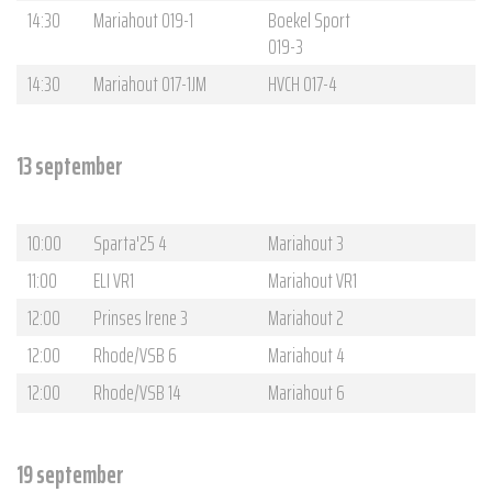
14:30
Mariahout O19-1
Boekel Sport
O19-3
14:30
Mariahout O17-1JM
HVCH O17-4
13 september
10:00
Sparta'25 4
Mariahout 3
11:00
ELI VR1
Mariahout VR1
12:00
Prinses Irene 3
Mariahout 2
12:00
Rhode/VSB 6
Mariahout 4
12:00
Rhode/VSB 14
Mariahout 6
19 september