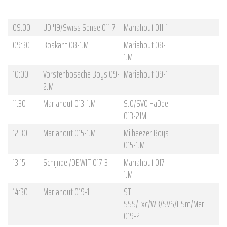
09:00
UDI'19/Swiss Sense O11-7
Mariahout O11-1
09:30
Boskant O8-1JM
Mariahout O8-
1JM
10:00
Vorstenbossche Boys O9-
Mariahout O9-1
2JM
11:30
Mariahout O13-1JM
SJO/SVO HaDee
O13-2JM
12:30
Mariahout O15-1JM
Milheezer Boys
O15-1JM
13:15
Schijndel/DE WIT O17-3
Mariahout O17-
1JM
14:30
Mariahout O19-1
ST
SSS/Exc/WB/SVS/HSm/Mer
O19-2