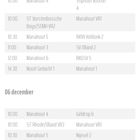
10:00
Mariahout 4
Stiphout Vooruit
4
10:00
ST Vorstenbossche
Mariahout VR1
Boys/SCMH VR2
10:30
Mariahout 5
RKVV Keldonk 2
11:00
Mariahout 3
SV Olland 2
12:00
Mariahout 6
RKGSV 5
14:30
Nooit Gedacht 1
Mariahout 1
06 december
10:00
Mariahout 4
Geldrop 6
10:00
ST Rhode/Olland VR3
Mariahout VR1
10:30
Mariahout 5
Nijnsel 2