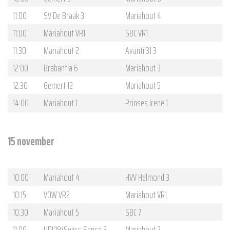
11:00
SV De Braak 3
Mariahout 4
11:00
Mariahout VR1
SBC VR1
11:30
Mariahout 2
Avanti'31 3
12:00
Brabantia 6
Mariahout 3
12:30
Gemert 12
Mariahout 5
14:00
Mariahout 1
Prinses Irene 1
15 november
10:00
Mariahout 4
HVV Helmond 3
10:15
VOW VR2
Mariahout VR1
10:30
Mariahout 5
SBC 7
11:00
UDI'19/Swiss Sense 3
Mariahout 2