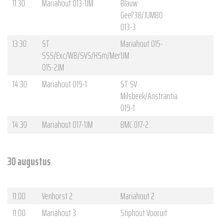
11:30
Mariahout O13-1JM
Blauw
Geel'38/JUMBO
O13-3
13:30
ST
Mariahout O15-
SSS/Exc/WB/SVS/HSm/Mer
1JM
O15-2JM
14:30
Mariahout O19-1
ST SV
Milsbeek/Anstrantia
O19-1
14:30
Mariahout O17-1JM
BMC O17-2
30 augustus
11:00
Venhorst 2
Mariahout 2
11:00
Mariahout 3
Stiphout Vooruit