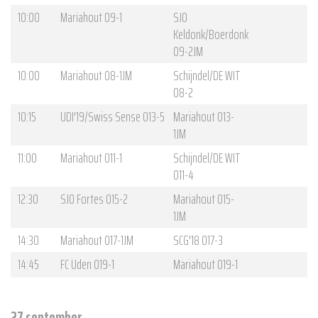
10:00
Mariahout O9-1
SJO
Keldonk/Boerdonk
O9-2JM
10:00
Mariahout O8-1JM
Schijndel/DE WIT
O8-2
10:15
UDI'19/Swiss Sense O13-5
Mariahout O13-
1JM
11:00
Mariahout O11-1
Schijndel/DE WIT
O11-4
12:30
SJO Fortes O15-2
Mariahout O15-
1JM
14:30
Mariahout O17-1JM
SCG'18 O17-3
14:45
FC Uden O19-1
Mariahout O19-1
27 september