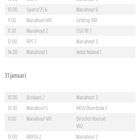
10:00
Sparta'25 6
Mariahout 6
11:00
Mariahout VR1
Geldrop VR1
11:30
Mariahout 2
SSS'18 3
12:00
RPC 7
Mariahout 3
14:00
Mariahout 1
Velox Nuland 1
31 januari
10:00
Boskant 2
Mariahout 3
10:30
Mariahout 5
RKSV Boerdonk 2
11:00
Mariahout VR1
Oirschot Vooruit
VR2
12:00
RKKSV 2
Mariahout 2