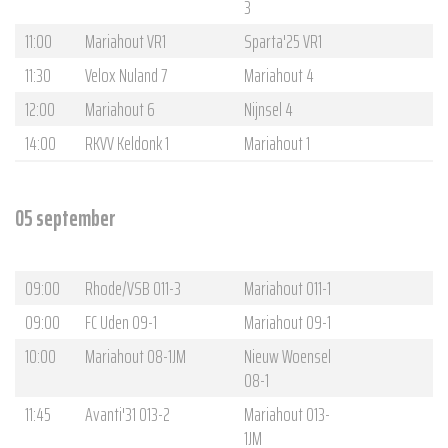
3
11:00
Mariahout VR1
Sparta'25 VR1
11:30
Velox Nuland 7
Mariahout 4
12:00
Mariahout 6
Nijnsel 4
14:00
RKVV Keldonk 1
Mariahout 1
05 september
09:00
Rhode/VSB O11-3
Mariahout O11-1
09:00
FC Uden O9-1
Mariahout O9-1
10:00
Mariahout O8-1JM
Nieuw Woensel
O8-1
11:45
Avanti'31 O13-2
Mariahout O13-
1JM