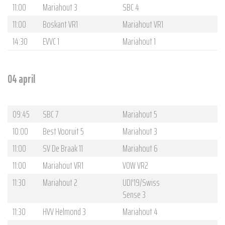
11:00
Mariahout 3
SBC 4
11:00
Boskant VR1
Mariahout VR1
14:30
EVVC 1
Mariahout 1
04 april
09:45
SBC 7
Mariahout 5
10:00
Best Vooruit 5
Mariahout 3
11:00
SV De Braak 11
Mariahout 6
11:00
Mariahout VR1
VOW VR2
11:30
Mariahout 2
UDI'19/Swiss
Sense 3
11:30
HVV Helmond 3
Mariahout 4