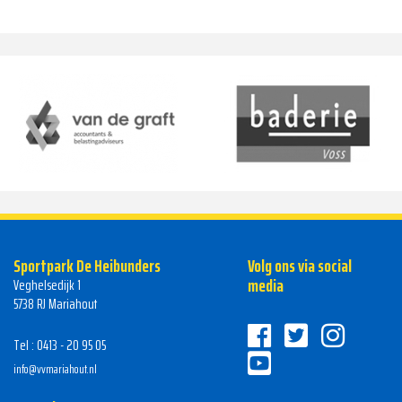
Sportpark De Heibunders
Volg ons via social
media
Veghelsedijk 1
5738 RJ Mariahout
Tel : 0413 - 20 95 05
info@vvmariahout.nl