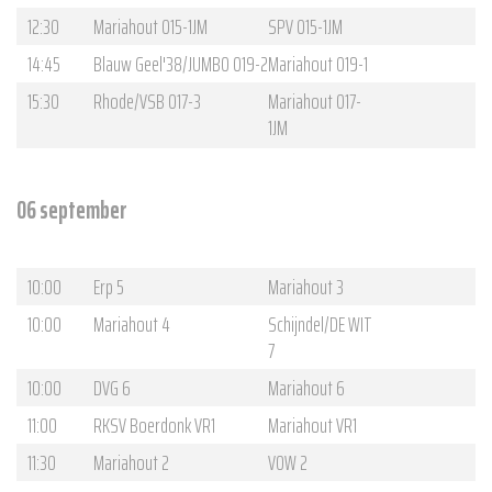
12:30
Mariahout O15-1JM
SPV O15-1JM
14:45
Blauw Geel'38/JUMBO O19-2
Mariahout O19-1
15:30
Rhode/VSB O17-3
Mariahout O17-
1JM
06 september
10:00
Erp 5
Mariahout 3
10:00
Mariahout 4
Schijndel/DE WIT
7
10:00
DVG 6
Mariahout 6
11:00
RKSV Boerdonk VR1
Mariahout VR1
11:30
Mariahout 2
VOW 2