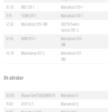
10:30
WEC O9-1
Mariahout O9-1
11:15
SCMH O11-1
Mariahout O11-1
12:30
Mariahout O15-1JM
UDI'19/Swiss
Sense O15-3
12:45
VOW O13-1
Mariahout O13-
1JM
14:30
Maliskamp O17-2
Mariahout O17-
1JM
04 oktober
10:00
Blauw Geel'38/JUMBO 8
Mariahout 5
11:00
ASV'33 5
Mariahout 6