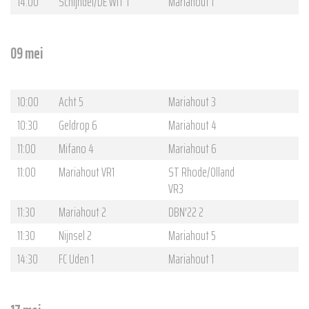
14:00
Schijndel/DE WIT 1
Mariahout 1
09 mei
10:00
Acht 5
Mariahout 3
10:30
Geldrop 6
Mariahout 4
11:00
Mifano 4
Mariahout 6
11:00
Mariahout VR1
ST Rhode/Olland
VR3
11:30
Mariahout 2
DBN'22 2
11:30
Nijnsel 2
Mariahout 5
14:30
FC Uden 1
Mariahout 1