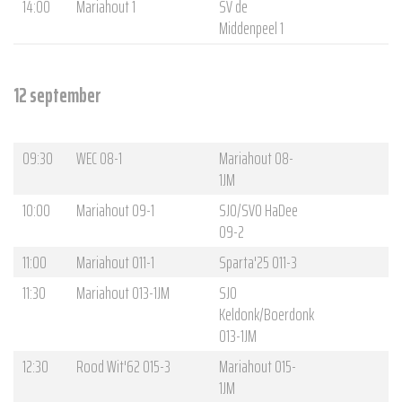
14:00
Mariahout 1
SV de
Middenpeel 1
12 september
09:30
WEC O8-1
Mariahout O8-
1JM
10:00
Mariahout O9-1
SJO/SVO HaDee
O9-2
11:00
Mariahout O11-1
Sparta'25 O11-3
11:30
Mariahout O13-1JM
SJO
Keldonk/Boerdonk
O13-1JM
12:30
Rood Wit'62 O15-3
Mariahout O15-
1JM