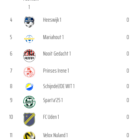
4
Heeswijk 1
0
5
Mariahout 1
0
6
Nooit Gedacht 1
0
7
Prinses Irene 1
0
8
Schijndel/DE WIT 1
0
9
Sparta'25 1
0
10
FC Uden 1
0
11
Velox Nuland 1
0