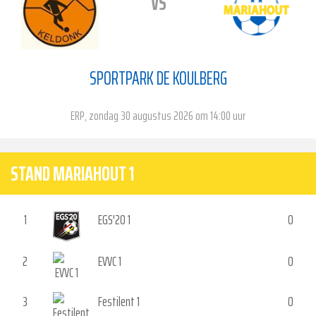
VS
SPORTPARK DE KOULBERG
ERP, zondag 30 augustus 2026 om 14:00 uur
STAND MARIAHOUT 1
1
EGS'20 1
0
2
EVVC 1
0
3
Festilent 1
0