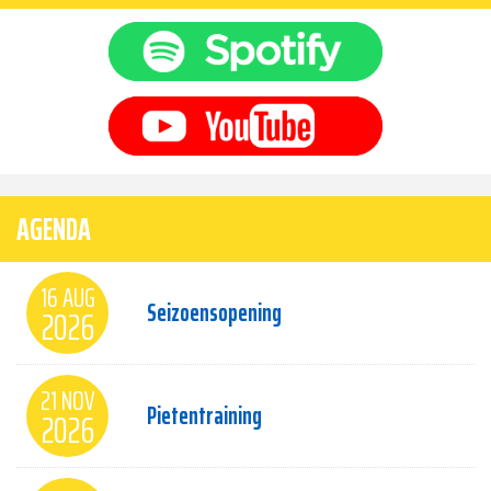
AGENDA
16 AUG
Seizoensopening
2026
21 NOV
Pietentraining
2026