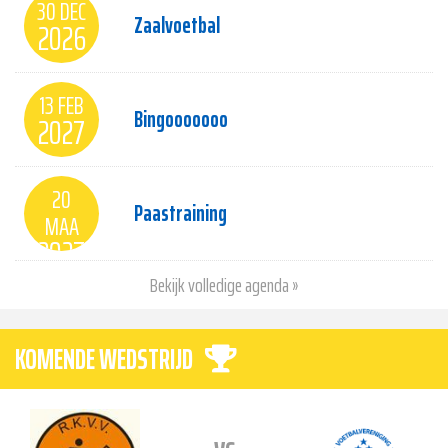
30 DEC
Zaalvoetbal
2026
13 FEB
Bingooooooo
2027
20
Paastraining
MAA
2027
Bekijk volledige agenda »
KOMENDE WEDSTRIJD