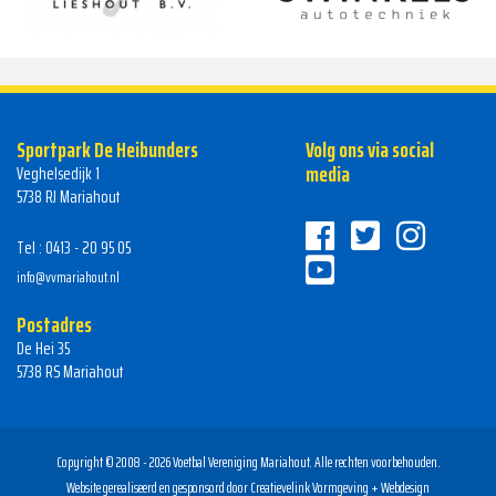
Sportpark De Heibunders
Volg ons via social
media
Veghelsedijk 1
5738 RJ Mariahout
Tel : 0413 - 20 95 05
info@vvmariahout.nl
Postadres
De Hei 35
5738 RS Mariahout
Copyright © 2008 - 2026 Voetbal Vereniging Mariahout. Alle rechten voorbehouden.
Website gerealiseerd en gesponsord door
Creatievelink Vormgeving + Webdesign