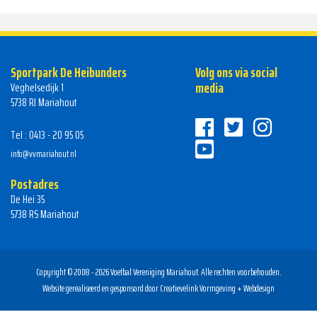
Sportpark De Heibunders
Volg ons via social
media
Veghelsedijk 1
5738 RJ Mariahout
Tel : 0413 - 20 95 05
info@vvmariahout.nl
Postadres
De Hei 35
5738 RS Mariahout
Copyright © 2008 - 2026 Voetbal Vereniging Mariahout. Alle rechten voorbehouden.
Website gerealiseerd en gesponsord door
Creatievelink Vormgeving + Webdesign