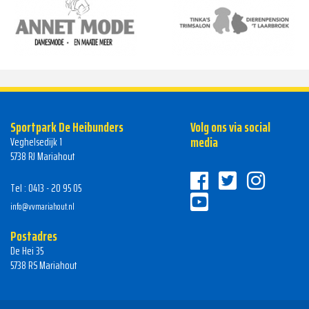
Sportpark De Heibunders
Volg ons via social
media
Veghelsedijk 1
5738 RJ Mariahout
Tel : 0413 - 20 95 05
info@vvmariahout.nl
Postadres
De Hei 35
5738 RS Mariahout