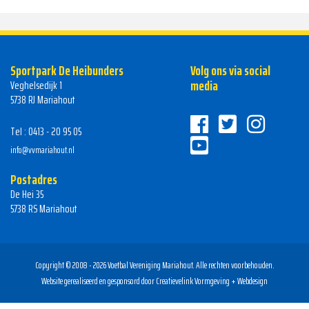
Sportpark De Heibunders
Volg ons via social
media
Veghelsedijk 1
5738 RJ Mariahout
Tel : 0413 - 20 95 05
info@vvmariahout.nl
Postadres
De Hei 35
5738 RS Mariahout
Copyright © 2008 - 2026 Voetbal Vereniging Mariahout. Alle rechten voorbehouden.
Website gerealiseerd en gesponsord door
Creatievelink Vormgeving + Webdesign