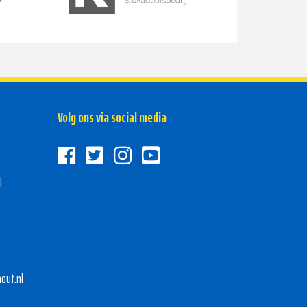
Volg ons via social media
l
out.nl