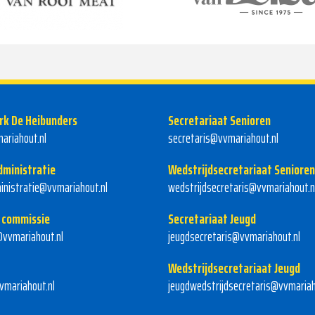
rk De Heibunders
Secretariaat Senioren
ariahout.nl
secretaris@vvmariahout.nl
dministratie
Wedstrijdsecretariaat Senioren
inistratie@vvmariahout.nl
wedstrijdsecretaris@vvmariahout.n
 commissie
Secretariaat Jeugd
vvmariahout.nl
jeugdsecretaris@vvmariahout.nl
Wedstrijdsecretariaat Jeugd
mariahout.nl
jeugdwedstrijdsecretaris@vvmariah