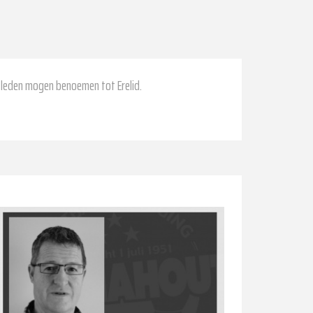
e leden mogen benoemen tot Erelid.