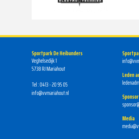
Sportpark De Heibunders
Sportpa
Veghelsedijk 1
info@vvm
5738 RJ Mariahout
Leden a
ledenadm
Tel : 0413 - 20 95 05
info@vvmariahout.nl
Sponsor
sponsor@
Media
media@vv