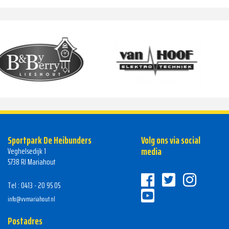
Sportpark De Heibunders
Volg ons via social
media
Veghelsedijk 1
5738 RJ Mariahout
Tel : 0413 - 20 95 05
info@vvmariahout.nl
Postadres