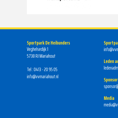
Sportpark De Heibunders
Sportpa
Veghelsedijk 1
info@vvm
5738 RJ Mariahout
Leden a
ledenadm
Tel : 0413 - 20 95 05
info@vvmariahout.nl
Sponsor
sponsor@
Media
media@vv