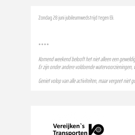
Zondag 28 juni jubileumwedstrijd tegen Eli.
****
Komend weekend belooft het niet alleen een geweldig
Er zijn onder andere voldoende watervoorzieningen,
Geniet volop van alle activiteiten, maar vergeet niet 