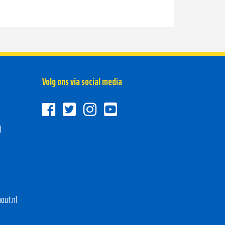
Volg ons via social media
l
out.nl