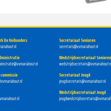
rk De Heibunders
Secretariaat Senioren
ariahout.nl
secretaris@vvmariahout.nl
dministratie
Wedstrijdsecretariaat Senioren
inistratie@vvmariahout.nl
wedstrijdsecretaris@vvmariahout.n
 commissie
Secretariaat Jeugd
vvmariahout.nl
jeugdsecretaris@vvmariahout.nl
Wedstrijdsecretariaat Jeugd
mariahout.nl
jeugdwedstrijdsecretaris@vvmariah