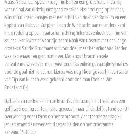
Maas. Na een uur spelen kreeg Tim Barten een grote kans, maar hij
wist de bal van dichtbij niet goed te raken. Het spel ging op en neer,
Mariahout kreeg kansjes met een schot van Noah van Rossum en een
kopbal van Huib van Zutphen. Coen de Wit bracht aan de andere kant
knap redding op een fraai schot richting linkerbovenhoek van Tim van
Brussel. Een kwartier voor tijd zette Noah van Rossum met een lange
cross-bal Sander Brugmans vrij voor doel, maar het schot van Sander
was te gehaast en ging ruim over. Mariahout bracht enkele
aanvallende wissels in, maar wist ondanks enkele gevaarlijke situaties
voor de goal niet te scoren. Lierop was nog 1 keer gevaarlijk, een schot
van Tijn van Nuenen werd gekeerd door doelman Coen de Wit.
Eindstand 0-1.
Op basis van de kansen en de krachtsverhouding in het veld was een
gelijkspel een terechte uitslag geweest, maar uiteindelijk stond een 0-1
overwinning voor Lierop op het scorebord. Aanstaande zondag 25
januari staat de uitwedstrijd tegen Helden op het programma,
aanvang 14.30 uur.