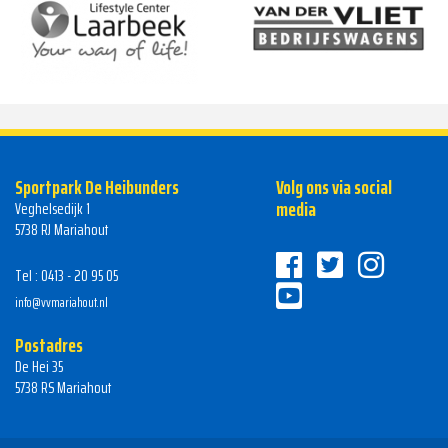
Sportpark De Heibunders
Volg ons via social
media
Veghelsedijk 1
5738 RJ Mariahout
Tel : 0413 - 20 95 05
info@vvmariahout.nl
Postadres
De Hei 35
5738 RS Mariahout