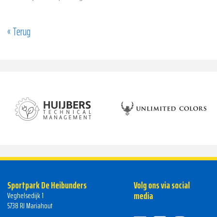
« Terug
Sportpark De Heibunders
Volg ons via social
media
Veghelsedijk 1
5738 RJ Mariahout