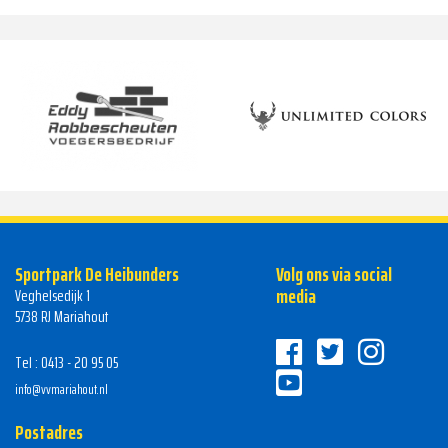
Sportpark De Heibunders
Volg ons via social
media
Veghelsedijk 1
5738 RJ Mariahout
Tel : 0413 - 20 95 05
info@vvmariahout.nl
Postadres